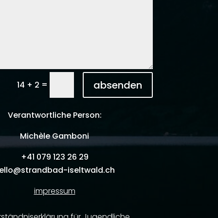
absenden
=
14 + 2
Verantwortliche Person:
Michèle Gamboni
+41
079 123 26 29
ello@strandbad-iseltwald.ch
impressum
rständniserklärung für Jugendliche