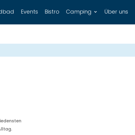
ndbad
Events
Bistro
Camping
Über uns
hiedensten
lltag.