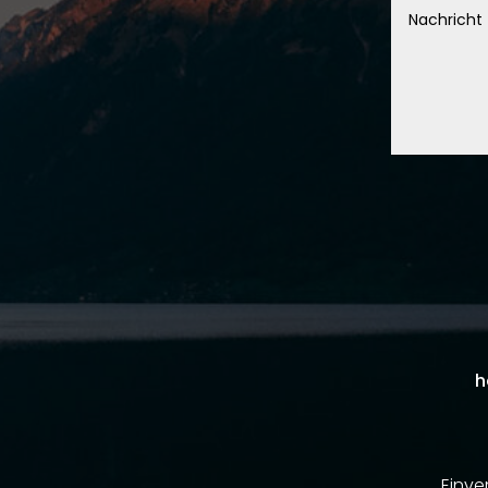
h
Einve