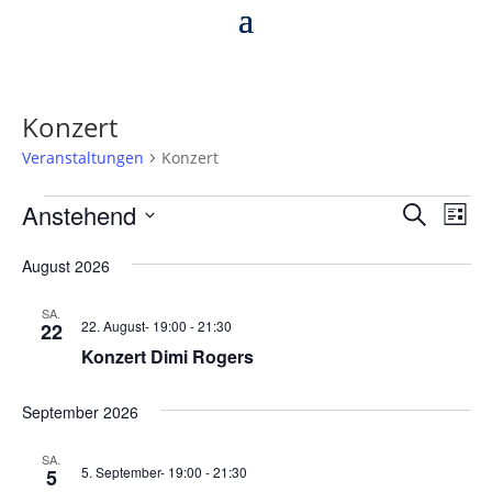
Konzert
Veranstaltungen
Konzert
Veranstaltungen
Verans
Ver
Anstehend
Suche
Liste
Ans
Suche
Datum
Nav
und
August 2026
wählen.
Ansich
SA.
Naviga
22. August- 19:00
-
21:30
22
Konzert Dimi Rogers
September 2026
SA.
5. September- 19:00
-
21:30
5