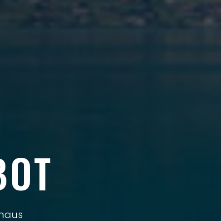
BOT
shaus