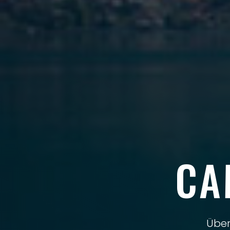
CA
Über