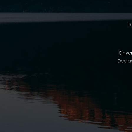
h
Einve
Decla