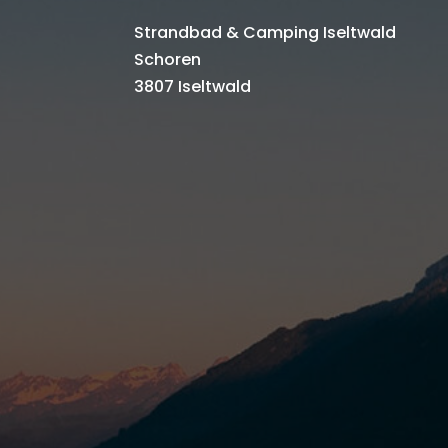
Strandbad & Camping Iseltwald
Schoren
3807 Iseltwald