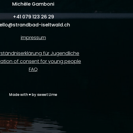
Michèle Gamboni
+41
079 123 26 29
ello@strandbad-iseltwald.ch
impressum
rständniserklärung für Jugendliche
ration of consent for young people
FAQ
Made with
♥
by
sweet LIme