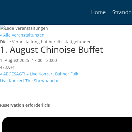
Home
Strand
« Alle Veranstaltungen
Diese Veranstaltung hat bereits stattgefunden.
1. August Chinoise Buffet
1. August 2025- 17:00
-
23:00
47.00Fr.
«
ABGESAGT! – Live Konzert Balmer Folk
Live Konzert The Showband
»
Reservation erforderlich!